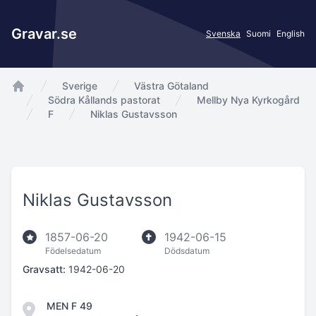
Gravar.se
Svenska
Suomi
English
Sverige
Västra Götaland
app.Start
Södra Kållands pastorat
Mellby Nya Kyrkogård
F
Niklas Gustavsson
Niklas Gustavsson
1857-06-20
1942-06-15
Födelsedatum
Dödsdatum
Gravsatt:
1942-06-20
MEN F 49