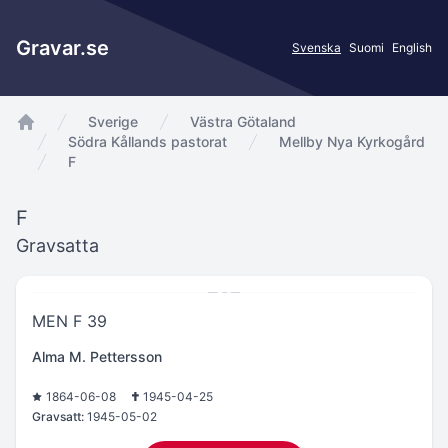
Gravar.se
Svenska
Suomi
English
Sverige
Västra Götaland
app.Start
Södra Kållands pastorat
Mellby Nya Kyrkogård
F
F
Gravsatta
MEN F 39
Alma M. Pettersson
1864-06-08
1945-04-25
Gravsatt:
1945-05-02