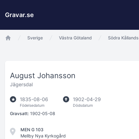
Gravar.se
Sverige
Västra Götaland
Södra Kållands
app.Start
August Johansson
Jägersdal
1835-08-06
1902-04-29
Födelsedatum
Dödsdatum
Gravsatt:
1902-05-08
MEN G 103
Mellby Nya Kyrkogård