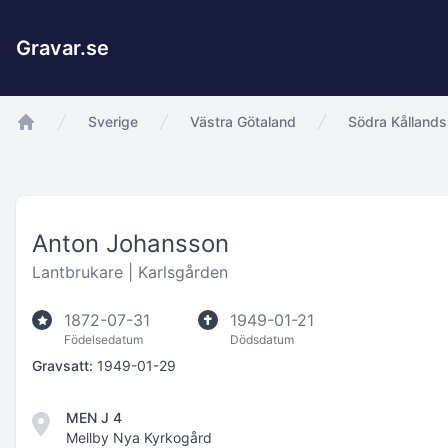
Gravar.se
Sverige
Västra Götaland
Södra Kållands
app.Start
Anton Johansson
Lantbrukare |
Karlsgården
1872-07-31
1949-01-21
Födelsedatum
Dödsdatum
Gravsatt:
1949-01-29
MEN J 4
Mellby Nya Kyrkogård