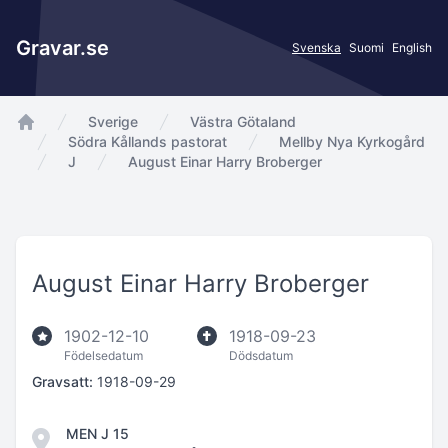
Gravar.se
Svenska
Suomi
English
Sverige
Västra Götaland
app.Start
Södra Kållands pastorat
Mellby Nya Kyrkogård
J
August Einar Harry Broberger
August Einar Harry Broberger
1902-12-10
1918-09-23
Födelsedatum
Dödsdatum
Gravsatt:
1918-09-29
MEN J 15