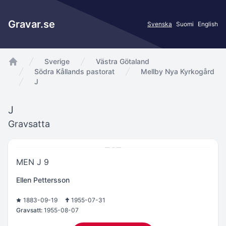
Gravar.se
Svenska
Suomi
English
Sverige
Västra Götaland
app.Start
Södra Kållands pastorat
Mellby Nya Kyrkogård
J
J
Gravsatta
MEN J 9
Ellen Pettersson
1883-09-19
1955-07-31
Gravsatt:
1955-08-07