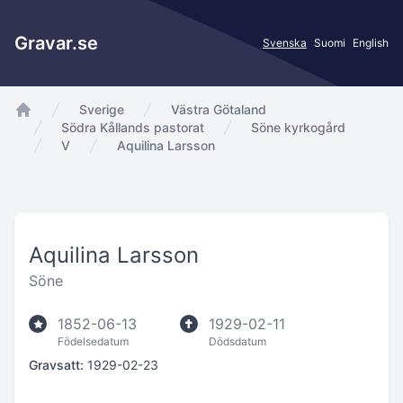
Gravar.se
Svenska
Suomi
English
Sverige
Västra Götaland
app.Start
Södra Kållands pastorat
Söne kyrkogård
V
Aquilina Larsson
Aquilina Larsson
Söne
1852-06-13
1929-02-11
Födelsedatum
Dödsdatum
Gravsatt:
1929-02-23