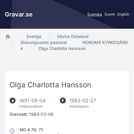
Gravar.se
Svenska
Suomi
English
Sverige
Västra Götaland
app.Start
Stenungsunds pastorat
NORUMS KYRKOGÅRD
4
Olga Charlotta Hansson
Olga Charlotta Hansson
1891-08-04
1983-02-27
Födelsedatum
Dödsdatum
Gravsatt:
1983-03-08
NO 4 70, 71