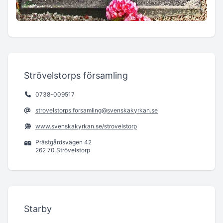
Strövelstorps församling
0738-009517
strovelstorps.forsamling@svenskakyrkan.se
www.svenskakyrkan.se/strovelstorp
Prästgårdsvägen 42
262 70 Strövelstorp
Starby