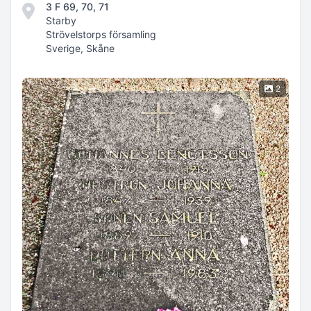
3 F 69, 70, 71
Starby
Strövelstorps församling
Sverige, Skåne
2