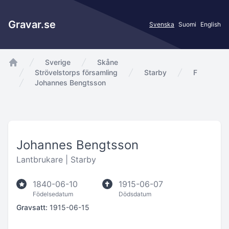
Gravar.se
Svenska
Suomi
English
Sverige
Skåne
app.Start
Strövelstorps församling
Starby
F
Johannes Bengtsson
Johannes Bengtsson
Lantbrukare |
Starby
1840-06-10
1915-06-07
Födelsedatum
Dödsdatum
Gravsatt:
1915-06-15