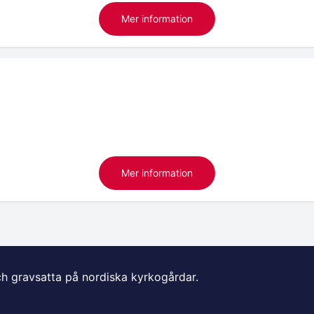
Mer information
Mer information
ch gravsatta på nordiska kyrkogårdar.