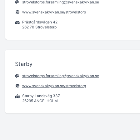
strovelstorps.forsamling@svenskakyrkan.se
www.svenskakyrkan.se/strovelstorp
Prästgårdsvägen 42
262 70 Strövelstorp
Starby
strovelstorps.forsamling@svenskakyrkan.se
www.svenskakyrkan.se/strovelstorp
Starby Landsväg 337
26295 ÄNGELHOLM