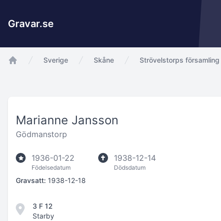
Gravar.se
Sverige
Skåne
Strövelstorps församling
app.Start
Marianne Jansson
Gödmanstorp
1936-01-22
1938-12-14
Födelsedatum
Dödsdatum
Gravsatt:
1938-12-18
3 F 12
Starby