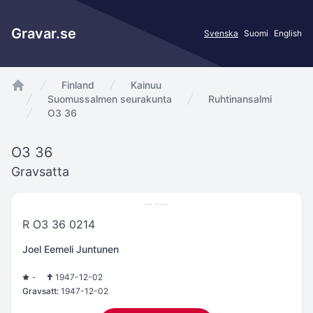
Gravar.se
Svenska
Suomi
English
Finland
Kainuu
app.Start
Suomussalmen seurakunta
Ruhtinansalmi
O3 36
O3 36
Gravsatta
R O3 36 0214
Joel Eemeli Juntunen
-
1947-12-02
Gravsatt:
1947-12-02