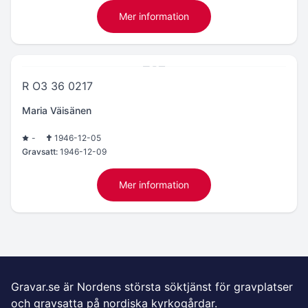
Mer information
R O3 36 0217
Maria Väisänen
-
1946-12-05
Gravsatt:
1946-12-09
Mer information
Gravar.se är Nordens största söktjänst för gravplatser
och gravsatta på nordiska kyrkogårdar.