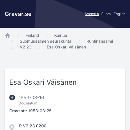
Gravar.se
Svenska
Suomi
English
Finland
Kainuu
app.Start
Suomussalmen seurakunta
Ruhtinansalmi
V2 23
Esa Oskari Väisänen
Esa Oskari Väisänen
1953-03-16
Dödsdatum
Gravsatt:
1953-03-25
R V2 23 0200