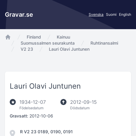
Gravar.se
Svenska
Suomi
English
Finland
Kainuu
app.Start
Suomussalmen seurakunta
Ruhtinansalmi
V2 23
Lauri Olavi Juntunen
Lauri Olavi Juntunen
1934-12-07
2012-09-15
Födelsedatum
Dödsdatum
Gravsatt:
2012-10-06
R V2 23 0189, 0190, 0191