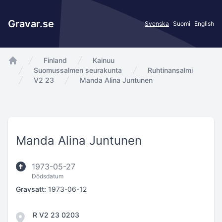
Gravar.se
Svenska
Suomi
English
Finland
Kainuu
app.Start
Suomussalmen seurakunta
Ruhtinansalmi
V2 23
Manda Alina Juntunen
Manda Alina Juntunen
1973-05-27
Dödsdatum
Gravsatt:
1973-06-12
R V2 23 0203