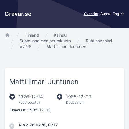
Gravar.se
Svenska
Suomi
English
Finland
Kainuu
app.Start
Suomussalmen seurakunta
Ruhtinansalmi
V2 26
Matti Ilmari Juntunen
Matti Ilmari Juntunen
1926-12-14
1985-12-03
Födelsedatum
Dödsdatum
Gravsatt:
1985-12-03
R V2 26 0276, 0277