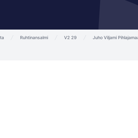
ta
Ruhtinansalmi
V2 29
Juho Viljami Pihlajama