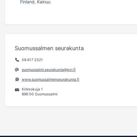
Finland, Kainuu
Suomussalmen seurakunta
08 617 2321
suomussalmi.seurakunta@evl.fi
www.suomussalmenseurakunta.fi
Kirkkokuja 1
896 00 Suomussalmi