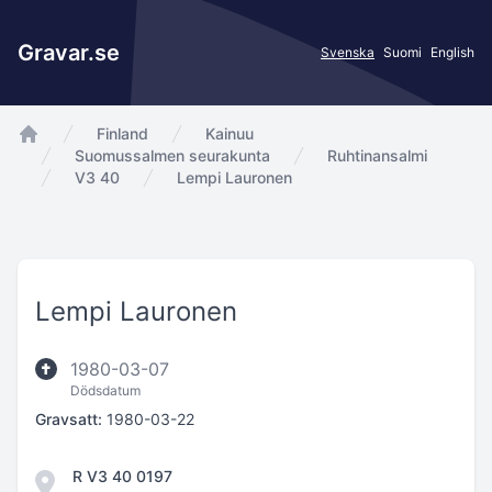
Gravar.se
Svenska
Suomi
English
Finland
Kainuu
app.Start
Suomussalmen seurakunta
Ruhtinansalmi
V3 40
Lempi Lauronen
Lempi Lauronen
1980-03-07
Dödsdatum
Gravsatt:
1980-03-22
R V3 40 0197