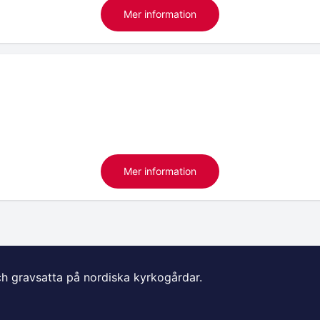
Mer information
Mer information
ch gravsatta på nordiska kyrkogårdar.