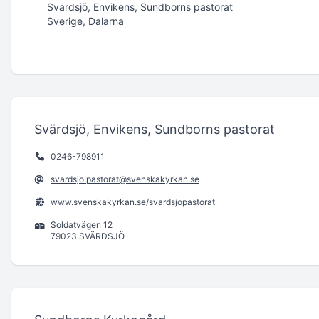
Svärdsjö, Envikens, Sundborns pastorat
Sverige, Dalarna
Svärdsjö, Envikens, Sundborns pastorat
0246-798911
svardsjo.pastorat@svenskakyrkan.se
www.svenskakyrkan.se/svardsjopastorat
Soldatvägen 12
79023 SVÄRDSJÖ