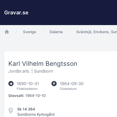
Gravar.se
Sverige
Dalarna
Svärdsjö, Envikens, Su
app.Start
Karl Vilhelm Bengtsson
Jordbr.arb. |
Sundborn
1890-10-31
1964-09-30
Födelsedatum
Dödsdatum
Gravsatt:
1964-10-10
Sk 14 364
Sundborns Kyrkogård