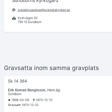
Sundborns Kyrkogård
svardsjo.pastorat@svenskakyrkan.se
Kyrkvägen 20
790 15 Sundborn
Gravsatta inom samma gravplats
Sk 14 364
Erik Konrad Bengtsson
,
Hem.äg.
Sundborn
1898-04-06
1973-12-10
Gravsatt:
1973-12-22