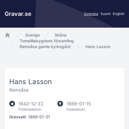
Gravar.se
Svenska
Suomi
English
Sverige
Skåne
app.Start
Tomelillabygdens församling
Ramsåsa gamla kyrkogård
Hans Lasson
Hans Lasson
Ramsåsa
1842-12-22
1866-01-15
Födelsedatum
Dödsdatum
Gravsatt:
1866-01-21