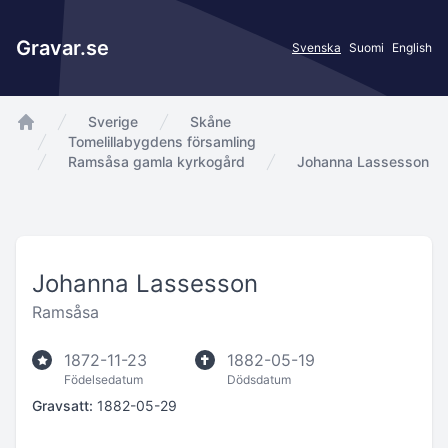
Gravar.se
Svenska
Suomi
English
Sverige
Skåne
app.Start
Tomelillabygdens församling
Ramsåsa gamla kyrkogård
Johanna Lassesson
Johanna Lassesson
Ramsåsa
1872-11-23
1882-05-19
Födelsedatum
Dödsdatum
Gravsatt:
1882-05-29