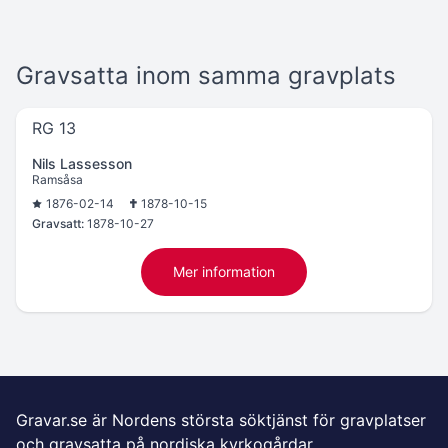
Gravsatta inom samma gravplats
RG 13
Nils Lassesson
Ramsåsa
1876-02-14
1878-10-15
Gravsatt:
1878-10-27
Mer information
Gravar.se är Nordens största söktjänst för gravplatser
och gravsatta på nordiska kyrkogårdar.