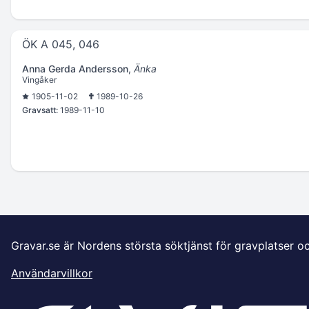
ÖK A 045, 046
Anna Gerda Andersson
,
Änka
Vingåker
1905-11-02
1989-10-26
Gravsatt:
1989-11-10
Gravar.se är Nordens största söktjänst för gravplatser o
Användarvillkor