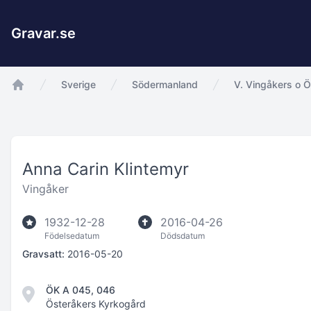
Gravar.se
Sverige
Södermanland
V. Vingåkers o Ö
app.Start
Anna Carin Klintemyr
Vingåker
1932-12-28
2016-04-26
Födelsedatum
Dödsdatum
Gravsatt:
2016-05-20
ÖK A 045, 046
Österåkers Kyrkogård