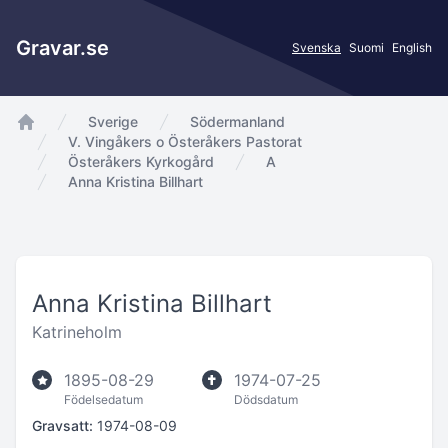
Gravar.se
Svenska
Suomi
English
Sverige
Södermanland
app.Start
V. Vingåkers o Österåkers Pastorat
Österåkers Kyrkogård
A
Anna Kristina Billhart
Anna Kristina Billhart
Katrineholm
1895-08-29
1974-07-25
Födelsedatum
Dödsdatum
Gravsatt:
1974-08-09