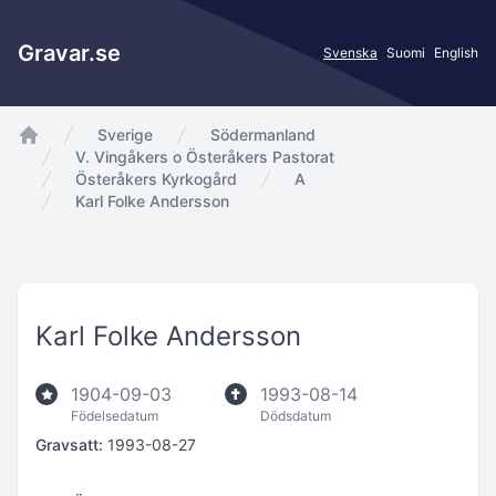
Gravar.se
Svenska
Suomi
English
Sverige
Södermanland
app.Start
V. Vingåkers o Österåkers Pastorat
Österåkers Kyrkogård
A
Karl Folke Andersson
Karl Folke Andersson
1904-09-03
1993-08-14
Födelsedatum
Dödsdatum
Gravsatt:
1993-08-27