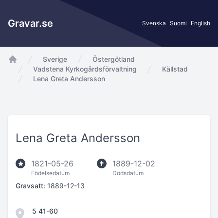
Gravar.se
Svenska
Suomi
English
Sverige
Östergötland
app.Start
Vadstena Kyrkogårdsförvaltning
Källstad
Lena Greta Andersson
Lena Greta Andersson
1821-05-26
1889-12-02
Födelsedatum
Dödsdatum
Gravsatt:
1889-12-13
5 41-60