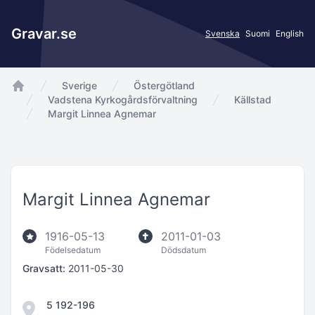
Gravar.se
Svenska
Suomi
English
Sverige
Östergötland
app.Start
Vadstena Kyrkogårdsförvaltning
Källstad
Margit Linnea Agnemar
Margit Linnea Agnemar
1916-05-13
2011-01-03
Födelsedatum
Dödsdatum
Gravsatt:
2011-05-30
5 192-196