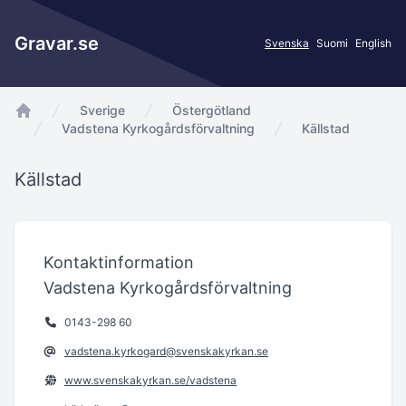
Gravar.se
Svenska
Suomi
English
Sverige
Östergötland
app.Start
Vadstena Kyrkogårdsförvaltning
Källstad
Källstad
Kontaktinformation
Vadstena Kyrkogårdsförvaltning
0143-298 60
vadstena.kyrkogard@svenskakyrkan.se
www.svenskakyrkan.se/vadstena