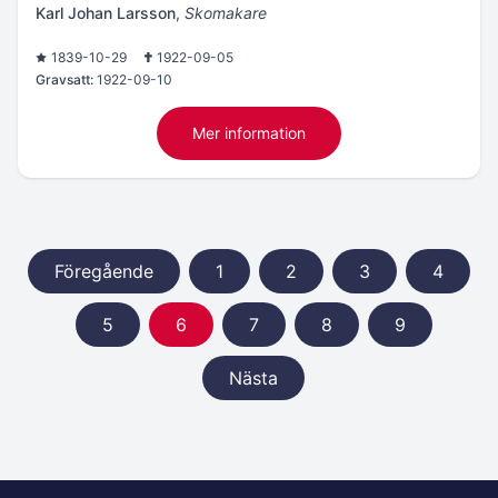
Karl Johan Larsson
,
Skomakare
1839-10-29
1922-09-05
Gravsatt:
1922-09-10
Mer information
Föregående
1
2
3
4
5
6
7
8
9
Nästa