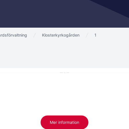
rdsförvaltning
Klosterkyrkogården
1
Mer information