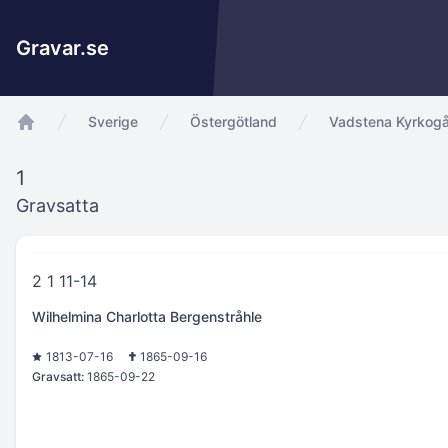
Gravar.se
Sverige
Östergötland
Vadstena Kyrkogå
app.Start
1
Gravsatta
2 1 11-14
Wilhelmina Charlotta Bergenstråhle
1813-07-16
1865-09-16
Gravsatt:
1865-09-22