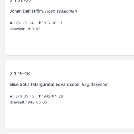
2 1 36-37
Johan Dahlström
,
Hosp syssloman
1751-01-24
1813-08-13
Gravsatt:
1813-08
2 1 15-16
Elise Sofia (Margareta) Edvardsson
,
Birgittasyster
1876-05-15
1942-04-28
Gravsatt:
1942-05-05