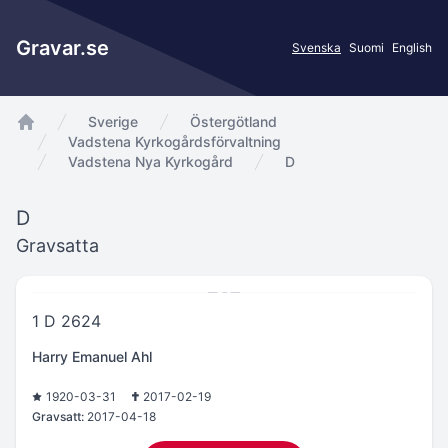
Gravar.se
Svenska
Suomi
English
Sverige
Östergötland
app.Start
Vadstena Kyrkogårdsförvaltning
Vadstena Nya Kyrkogård
D
D
Gravsatta
1 D 2624
Harry Emanuel Ahl
1920-03-31
2017-02-19
Gravsatt:
2017-04-18