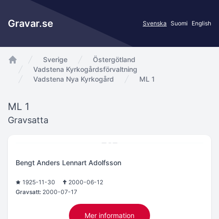
Gravar.se
Svenska
Suomi
English
Sverige
Östergötland
app.Start
Vadstena Kyrkogårdsförvaltning
Vadstena Nya Kyrkogård
ML 1
ML 1
Gravsatta
Bengt Anders Lennart Adolfsson
1925-11-30
2000-06-12
Gravsatt:
2000-07-17
Mer information