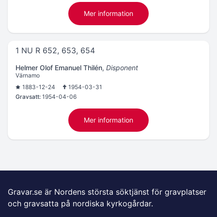
Mer information
1 NU R 652, 653, 654
Helmer Olof Emanuel Thilén
,
Disponent
Värnamo
1883-12-24
1954-03-31
Gravsatt:
1954-04-06
Mer information
Gravar.se är Nordens största söktjänst för gravplatser
och gravsatta på nordiska kyrkogårdar.