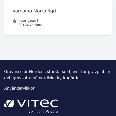
Värnamo Norra Kgd
Kapellgatan 3
331 36 Värnamo
Gravar.se är Nordens största söktjänst för gravplatser
och gravsatta på nordiska kyrkogårdar.
Användarvillkor