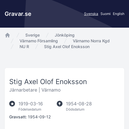
Gravar.se
Svenska
Suomi
English
Sverige
Jönköping
app.Start
Värnamo Församling
Värnamo Norra Kgd
NU R
Stig Axel Olof Enoksson
Stig Axel Olof Enoksson
Järnarbetare |
Värnamo
1919-03-16
1954-08-28
Födelsedatum
Dödsdatum
Gravsatt:
1954-09-12