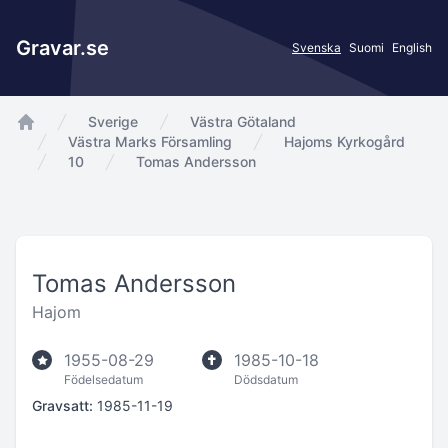
Gravar.se
Svenska
Suomi
English
Sverige
Västra Götaland
app.Start
Västra Marks Församling
Hajoms Kyrkogård
10
Tomas Andersson
Tomas Andersson
Hajom
1955-08-29
1985-10-18
Födelsedatum
Dödsdatum
Gravsatt:
1985-11-19