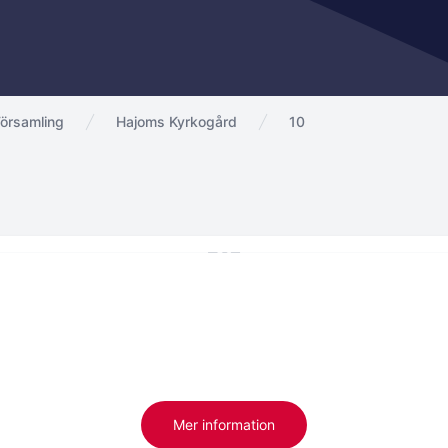
örsamling
Hajoms Kyrkogård
10
Mer information