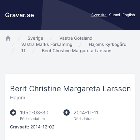
Gravar.se
Svenska
Suomi
English
Sverige
Västra Götaland
app.Start
Västra Marks Församling
Hajoms Kyrkogård
11
Berit Christine Margareta Larsson
Berit Christine Margareta Larsson
Hajom
1950-03-30
2014-11-11
Födelsedatum
Dödsdatum
Gravsatt:
2014-12-02