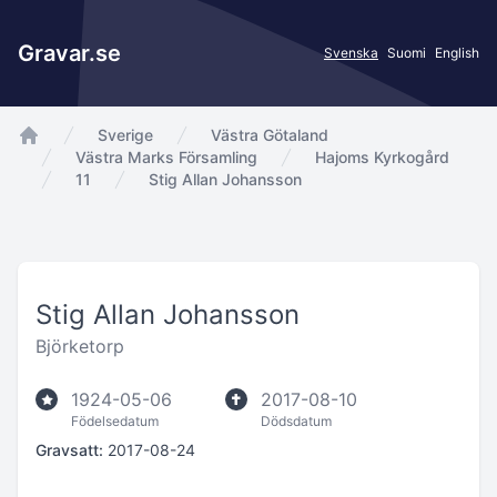
Gravar.se
Svenska
Suomi
English
Sverige
Västra Götaland
app.Start
Västra Marks Församling
Hajoms Kyrkogård
11
Stig Allan Johansson
Stig Allan Johansson
Björketorp
1924-05-06
2017-08-10
Födelsedatum
Dödsdatum
Gravsatt:
2017-08-24