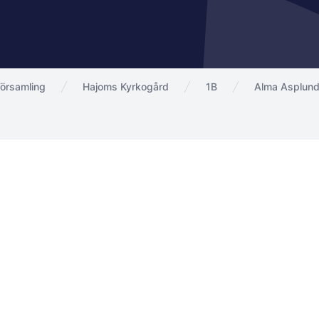
örsamling
Hajoms Kyrkogård
1B
Alma Asplun