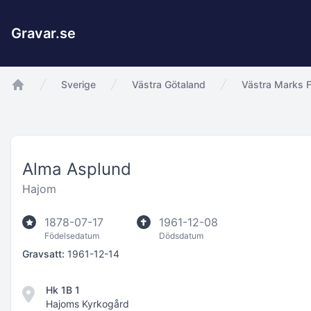
Gravar.se
Sverige
Västra Götaland
Västra Marks F
app.Start
Alma Asplund
Hajom
1878-07-17
1961-12-08
Födelsedatum
Dödsdatum
Gravsatt:
1961-12-14
Hk 1B 1
Hajoms Kyrkogård