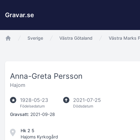
Gravar.se
Sverige
Västra Götaland
Västra Marks F
app.Start
Anna-Greta Persson
Hajom
1928-05-23
2021-07-25
Födelsedatum
Dödsdatum
Gravsatt:
2021-09-28
Hk 2 5
Hajoms Kyrkogård