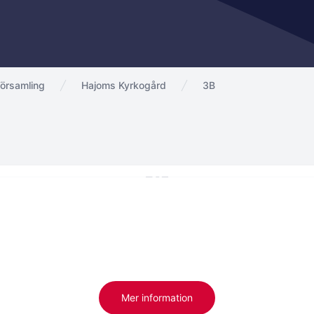
örsamling
Hajoms Kyrkogård
3B
Mer information