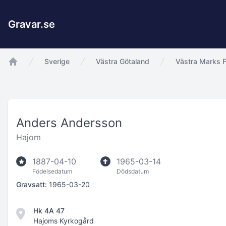
Gravar.se
Sverige
Västra Götaland
Västra Marks F
app.Start
Anders Andersson
Hajom
1887-04-10
1965-03-14
Födelsedatum
Dödsdatum
Gravsatt:
1965-03-20
Hk 4A 47
Hajoms Kyrkogård