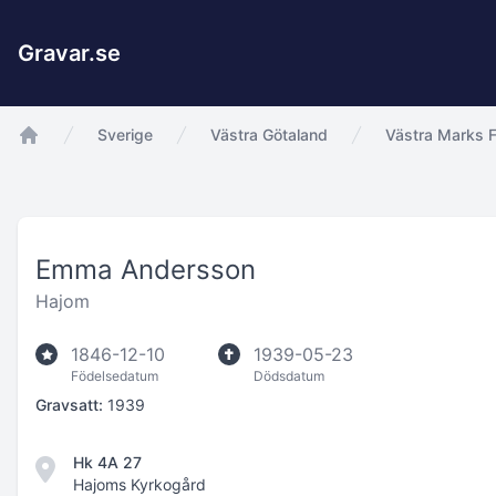
Gravar.se
Sverige
Västra Götaland
Västra Marks F
app.Start
Emma Andersson
Hajom
1846-12-10
1939-05-23
Födelsedatum
Dödsdatum
Gravsatt:
1939
Hk 4A 27
Hajoms Kyrkogård