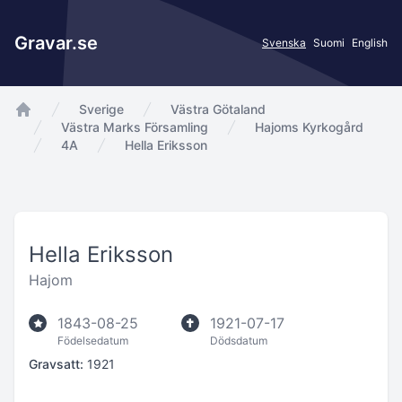
Gravar.se
Svenska
Suomi
English
Sverige
Västra Götaland
app.Start
Västra Marks Församling
Hajoms Kyrkogård
4A
Hella Eriksson
Hella Eriksson
Hajom
1843-08-25
1921-07-17
Födelsedatum
Dödsdatum
Gravsatt:
1921