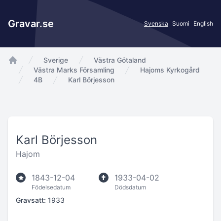
Gravar.se
Svenska
Suomi
English
Sverige
Västra Götaland
app.Start
Västra Marks Församling
Hajoms Kyrkogård
4B
Karl Börjesson
Karl Börjesson
Hajom
1843-12-04
1933-04-02
Födelsedatum
Dödsdatum
Gravsatt:
1933