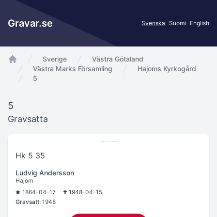
Gravar.se
Svenska
Suomi
English
Sverige
Västra Götaland
app.Start
Västra Marks Församling
Hajoms Kyrkogård
5
5
Gravsatta
Hk 5 35
Ludvig Andersson
Hajom
1864-04-17
1948-04-15
Gravsatt:
1948