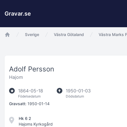
Gravar.se
Sverige
Västra Götaland
Västra Marks F
app.Start
Adolf Persson
Hajom
1864-05-18
1950-01-03
Födelsedatum
Dödsdatum
Gravsatt:
1950-01-14
Hk 6 2
Hajoms Kyrkogård