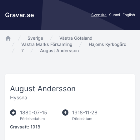
Gravar.se
Svenska
Suomi
English
Sverige
Västra Götaland
app.Start
Västra Marks Församling
Hajoms Kyrkogård
7
August Andersson
August Andersson
Hyssna
1880-07-15
1918-11-28
Födelsedatum
Dödsdatum
Gravsatt:
1918