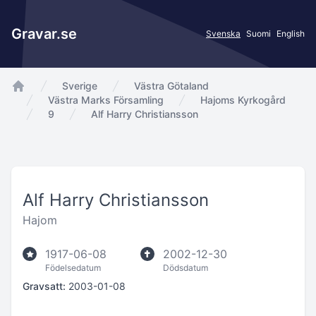
Gravar.se
Svenska
Suomi
English
Sverige
Västra Götaland
app.Start
Västra Marks Församling
Hajoms Kyrkogård
9
Alf Harry Christiansson
Alf Harry Christiansson
Hajom
1917-06-08
2002-12-30
Födelsedatum
Dödsdatum
Gravsatt:
2003-01-08