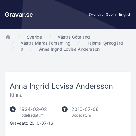
Gravar.se
Svenska
Suomi
English
Sverige
Västra Götaland
app.Start
Västra Marks Församling
Hajoms Kyrkogård
9
Anna Ingrid Lovisa Andersson
Anna Ingrid Lovisa Andersson
Kinna
1934-03-08
2010-07-06
Födelsedatum
Dödsdatum
Gravsatt:
2010-07-16