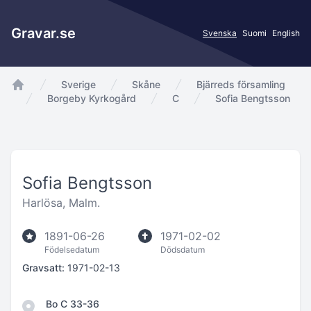
Gravar.se
Svenska
Suomi
English
Sverige
Skåne
Bjärreds församling
app.Start
Borgeby Kyrkogård
C
Sofia Bengtsson
Sofia Bengtsson
Harlösa, Malm.
1891-06-26
1971-02-02
Födelsedatum
Dödsdatum
Gravsatt:
1971-02-13
Bo C 33-36