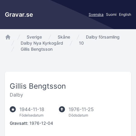
Gravar.se
Svenska
Suomi
English
Sverige
Skåne
Dalby församling
app.Start
Dalby Nya Kyrkogård
10
Gillis Bengtsson
Gillis Bengtsson
Dalby
1944-11-18
1976-11-25
Födelsedatum
Dödsdatum
Gravsatt:
1976-12-04