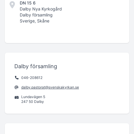
DN 15 6
Dalby Nya Kyrkogård
Dalby församling
Sverige, Skåne
Dalby församling
046-208612
dalby.pastorat@svenskakyrkan.se
Lundavägen 5
247 50 Dalby