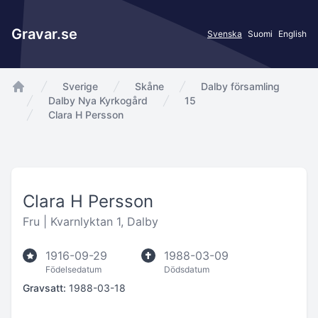
Gravar.se
Svenska
Suomi
English
Sverige
Skåne
Dalby församling
app.Start
Dalby Nya Kyrkogård
15
Clara H Persson
Clara H Persson
Fru |
Kvarnlyktan 1, Dalby
1916-09-29
1988-03-09
Födelsedatum
Dödsdatum
Gravsatt:
1988-03-18